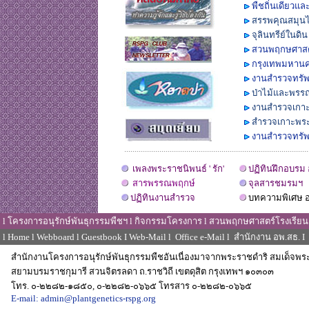
พืชถิ่นเดียว
สรรพคุณสมุนไพ
จุลินทรีย์ในดิ
สวนพฤกษศาสตร์
กรุงเทพมหานค
งานสำรวจทรัพ
ป่าไม้และพรร
งานสำรวจเกาะ
สำรวจเกาะพระ
งานสำรวจทรัพ
.........................................................................................
เพลงพระราชนิพนธ์
'
รัก
'
ปฏิทินฝึกอบรม 
สารพรรณพฤกษ์
จุลสารชมรมฯ
ปฏิทินงานสำรวจ
บทความพิเศษ อ
l
โครงการอนุรักษ์พันธุกรรมพืชฯ
l
กิจกรรมโครงการ
l
สวนพฤกษศาสตร์โรงเรียน
l
Home
l
Webboard
l
Guestbook
I
Web-Mail
l
Office e-Mail
l
สำนักงาน อพ.สธ.
I
สำนักงานโครงการอนุรักษ์พันธุกรรมพืชอันเนื่องมาจากพระราชดำริ สมเด็จพ
สยามบรมราชกุมารี สวนจิตรลดา ถ.ราชวิถี เขตดุสิต กรุงเทพฯ ๑๐๓๐
๓
โทร. ๐-๒๒๘๒-๑๘๕๐, ๐-๒๒๘๒-๐๖๖๕ โทรสาร ๐-๒๒๘๒-๐๖๖
๕
E-mail: admin@plantgenetics-rspg.org