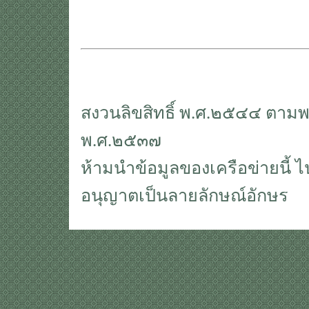
สงวนลิขสิทธิ์ พ.ศ.๒๕๔๔ ตามพร
พ.ศ.๒๕๓๗
ห้ามนำข้อมูลของเครือข่ายนี้ ไ
อนุญาตเป็นลายลักษณ์อักษร