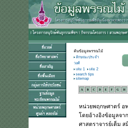
ค้นข้อมูลพรรณไม้
ลักษณะประจำ
วงศ์
เล่ม 1
เล่ม 2
search tips
sitemap
A
B
C
D
E
F
G
H
หน่วยพฤกษศาตร์ อพ.
โดยอ้างอิงข้อมูลจา
ศาสตราจารย์เต็ม สมิต