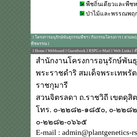
พืชถิ่นเดียวและพื
ป่าไม้และพรรณพฤก
l
โครงการอนุรักษ์พันธุกรรมพืชฯ
l
กิจกรรมโครงการ
l
สวนพฤก
พืชพรรณ
l
l
Home
l
Webboard
l
Guestbook
I
RSPG e-Mail
l
Web Links
l
ส
สำนักงานโครงการอนุรักษ์พันธ
พระราชดำริ สมเด็จพระเทพรั
ราชกุมารี
สวนจิตรลดา ถ.ราชวิถี เขตดุส
โทร. ๐-๒๒๘๒-๑๘๕๐, ๐-๒๒๘
๐-๒๒๘๒-๐๖๖๕
E-mail : admin@plantgenetics-r