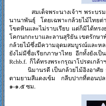
เอื้องศรีเช
สมเด็จพระนางเจ้าฯ พระบรมราชิน
นานาพันธุ์ โดยเฉพาะกล้วยไม้ไทยต่
โขดหินและไม่ราบเรียบ แต่ก็มิได้ทร
โคกนกกะบาและลานสุริยัน เขตรักษาพั
กล้วยไม้ซึ่งมีความอุดมสมบูรณ์และห
ยังไม่มีชื่อเรียกภาษาไทย อีกทั้งยัง
Rchb.f.
ก็ได้ทรงพระกรุณาโปรดเกล้า
นิมานรดี เป็นกล้วยไม้อิงอาศ
ตามยามสีแดงเข้ม กลีบปากที่ตอนปลาย
๑-๑.๕ ซม.