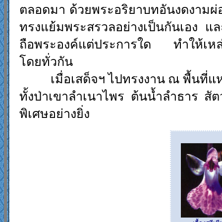
ตลอดมา ด้วยพระอริยาบทอันงดงามผ่อน
ทรงแย้มพระสรวลอย่างเป็นกันเอง แล
ถือพระองค์แต่ประการใด ทำให้เหล่าพส
โดยทั่วกัน
เมื่อเสด็จฯ ไปทรงงาน ณ พื้นที่แ
ทั้งป่าเขาลำเนาไพร ต้นน้ำลำธาร สั
พิเศษอย่างยิ่ง