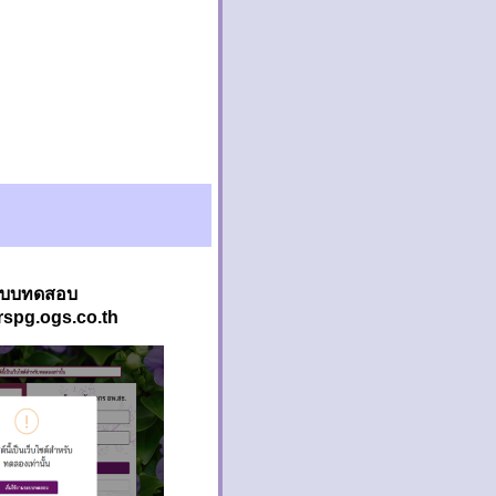
ะบบทดสอบ
/rspg.ogs.co.th