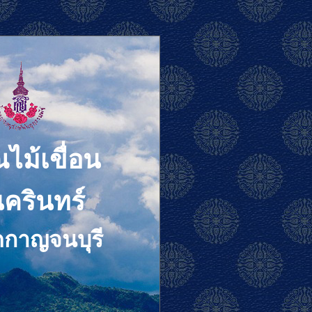
ไม้เขื่อน
นครินทร์
ดกาญจนบุรี