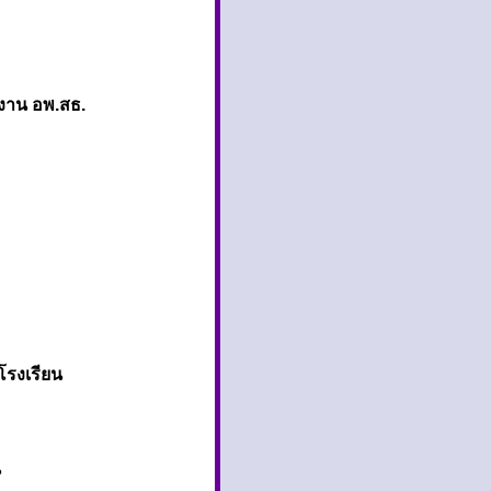
นงาน อพ.สธ.
รงเรียน
น