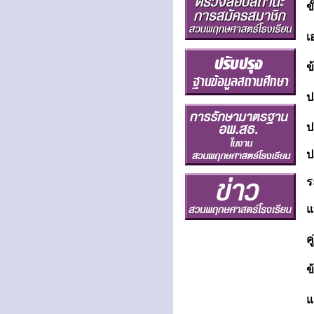
ข
เ
ข
ป
ป
ป
ร
แ
ค
ข
แ