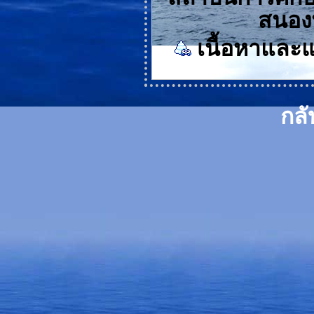
สนอง
เนื้อหาแล
กลั