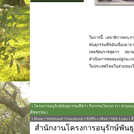
ในการนี้ เลขาธิการพระราช
พันธุกรรมพืชอันเนื่องม
เทพรัตนราชสุดาฯ สยาม
ดำเนินการทดลองปลูกมะกอ
ในประเทศไทยในส่วนของโ
l
โครงการอนุรักษ์พันธุกรรมพืชฯ
l
กิจกรรมโครงการ
l
สวนพฤก
พืชพรรณ
l
l
Home
l
Webboard
l
Guestbook
I
RSPG e-Mail
l
Web Links
l
ส
สำนักงานโครงการอนุรักษ์พันธ